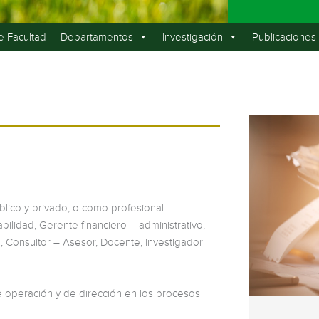
e Facultad
Departamentos
Investigación
Publicaciones
lico y privado, o como profesional
ilidad, Gerente financiero – administrativo,
l, Consultor – Asesor, Docente, Investigador
e operación y de dirección en los procesos