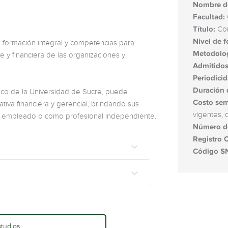
Nombre d
Facultad:
Título:
Con
Nivel de 
 formación integral y competencias para
Metodolog
ble y financiera de las organizaciones y
Admitidos
Periodicid
Duración 
lico de la Universidad de Sucre, puede
Costo sem
iva financiera y gerencial, brindando sus
vigentes, 
omo empleado o como profesional independiente.
Número de
Registro C
Código S
tudios