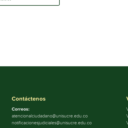
Contáctenos
Correos:
atencionalciudadano@unisucre.edu.co
notificacionesjudiciales@unisucre.edu.co