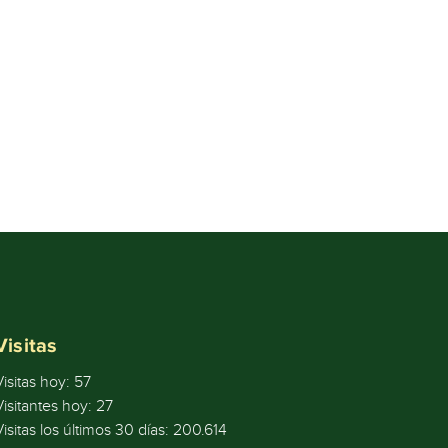
Visitas
Visitas hoy:
57
Visitantes hoy:
27
Visitas los últimos 30 días:
200.614