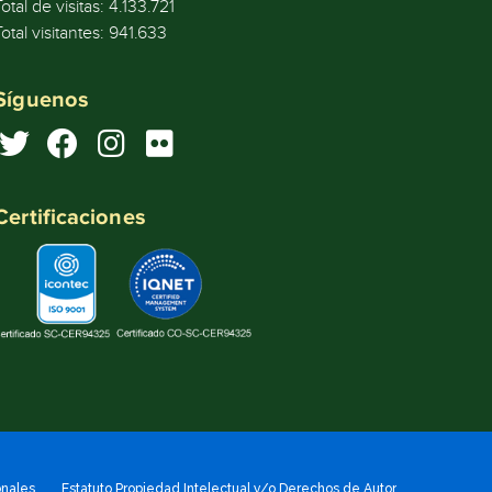
Total de visitas:
4.133.721
Total visitantes:
941.633
Síguenos
Certificaciones
onales
Estatuto Propiedad Intelectual y/o Derechos de Autor