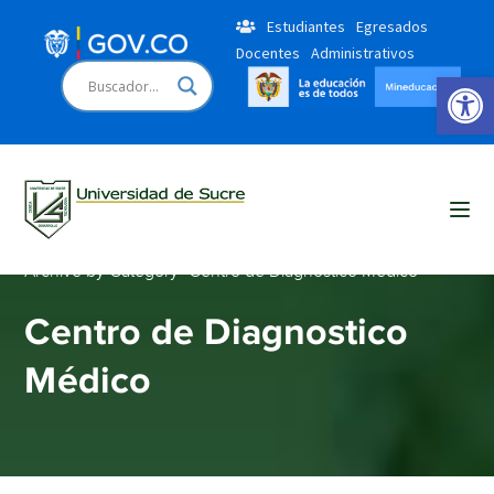
Estudiantes
Egresados
Docentes
Administrativos
Open 
Home
Blog
Archive by Category "Centro de Diagnostico Médico"
Centro de Diagnostico
Médico