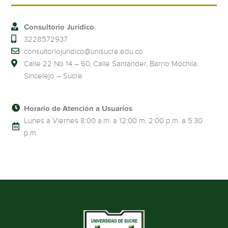
Consultorio Jurídico
3228572937
consultoriojuridico@unisucre.edu.co
Calle 22 No 14 – 60, Calle Santander, Barrio Mochila.
Sincelejo – Sucre
Horario de Atención a Usuarios
Lunes a Viernes 8:00 a.m. a 12:00 m. 2:00 p.m. a 5:30
p.m.