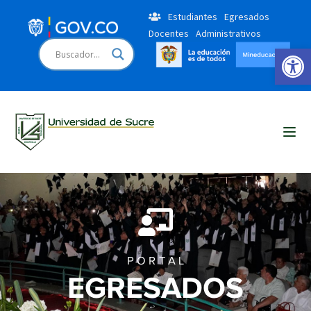
Estudiantes
Egresados
Docentes
Administrativos
Open 
P O R T A L
EGRESADOS