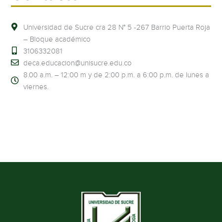
Universidad de Sucre cra 28 N° 5 -267 Barrio Puerta Roja
– Bloque académico
3106332081
deca.educacion@unisucre.edu.co
8.00 a.m. – 12:00 m y de 2:00 p.m. a 6:00 p.m. de lunes a
viernes.