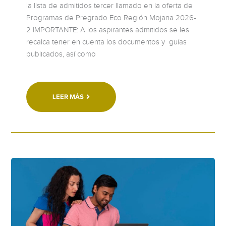
la lista de admitidos tercer llamado en la oferta de
Programas de Pregrado Eco Región Mojana 2026-
2 IMPORTANTE: A los aspirantes admitidos se les
recalca tener en cuenta los documentos y guías
publicados, así como
LEER MÁS