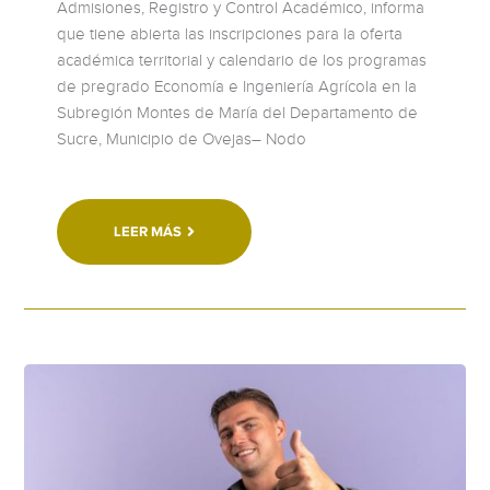
Admisiones, Registro y Control Académico, informa
que tiene abierta las inscripciones para la oferta
académica territorial y calendario de los programas
de pregrado Economía e Ingeniería Agrícola en la
Subregión Montes de María del Departamento de
Sucre, Municipio de Ovejas– Nodo
LEER MÁS