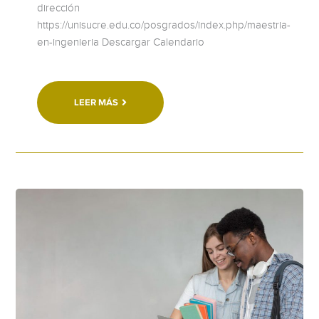
dirección
https://unisucre.edu.co/posgrados/index.php/maestria-
en-ingenieria Descargar Calendario
LEER MÁS