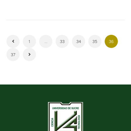
1
…
33
34
35
36
37