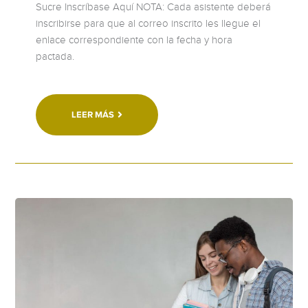
Sucre Inscríbase Aquí NOTA: Cada asistente deberá
inscribirse para que al correo inscrito les llegue el
enlace correspondiente con la fecha y hora
pactada.
LEER MÁS