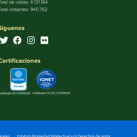
Total de visitas:
4.131.164
Total visitantes:
940.762
Síguenos
Certificaciones
onales
Estatuto Propiedad Intelectual y/o Derechos de Autor