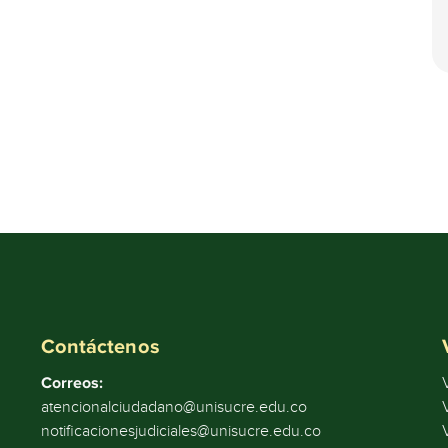
Contáctenos
Correos:
atencionalciudadano@unisucre.edu.co
notificacionesjudiciales@unisucre.edu.co