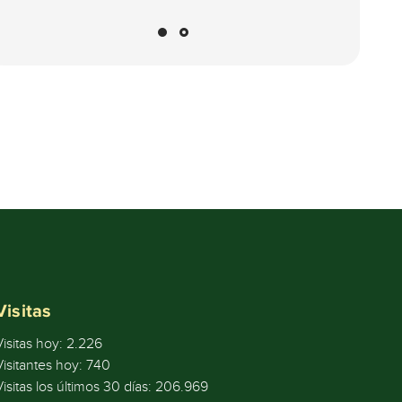
o de innovación y para
el reconocimiento de
investigadores del
Sistema Nacional de
Ciencia, Tecnología e
Innovación – SNCTI
2021
Visitas
Visitas hoy:
2.226
Visitantes hoy:
740
Visitas los últimos 30 días:
206.969