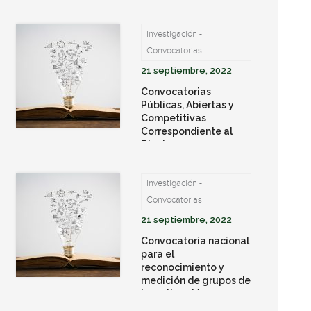
de CTEI priorizadas en
el Departamento de
Investigación -
Sucre
Convocatorias
21 septiembre, 2022
Convocatorias
Públicas, Abiertas y
Competitivas
Correspondiente al
Bienio 2021 – 2022-
MINCIENCIAS
Investigación -
Convocatorias
21 septiembre, 2022
Convocatoria nacional
para el
reconocimiento y
medición de grupos de
investigación,
desarrollo tecnológico