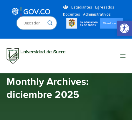
Estudiantes
Egresados
Docentes
Administrativos
Open 
Home
2025
diciembre
Monthly Archives:
diciembre 2025