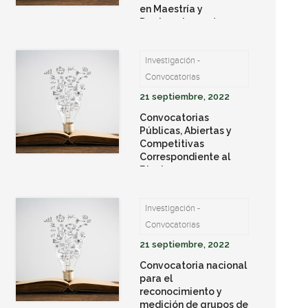
en Maestría y
Doctorados en áreas
de CTEI priorizadas en
el Departamento de
Investigación -
Sucre
Convocatorias
21 septiembre, 2022
Convocatorias
Públicas, Abiertas y
Competitivas
Correspondiente al
Bienio 2021 – 2022-
MINCIENCIAS
Investigación -
Convocatorias
21 septiembre, 2022
Convocatoria nacional
para el
reconocimiento y
medición de grupos de