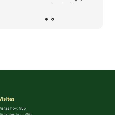
investigación,
desarrollo tecnológico
o de innovación y para
el reconocimiento de
investigadores del
Sistema Nacional de
Ciencia, Tecnología e
Innovación – SNCTI
2021
Visitas
Visitas hoy:
986
Visitantes hoy:
386