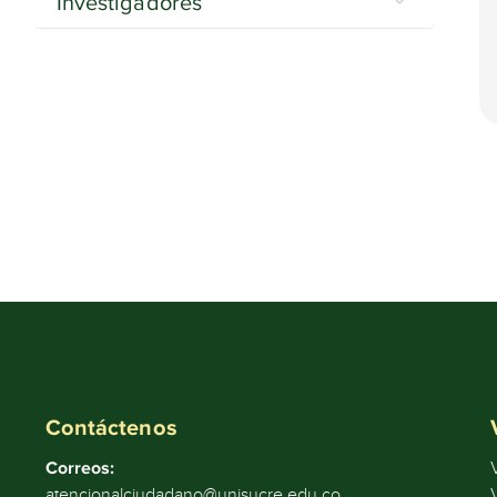
Investigadores
Contáctenos
Correos:
atencionalciudadano@unisucre.edu.co