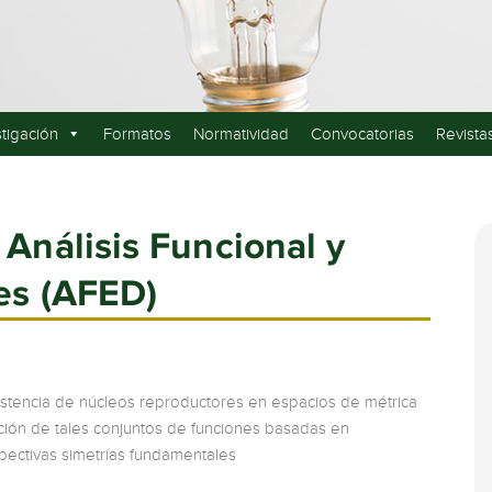
stigación
Formatos
Normatividad
Convocatorias
Revista
 Análisis Funcional y
es (AFED)
xistencia de núcleos reproductores en espacios de métrica
ación de tales conjuntos de funciones basadas en
pectivas simetrías fundamentales