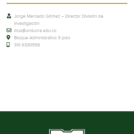
Jorge Mercado Gómez – Director División de
Investigación
dius@unisucre.edu.co
Bloque Administrativo 5 piso
310 6330958