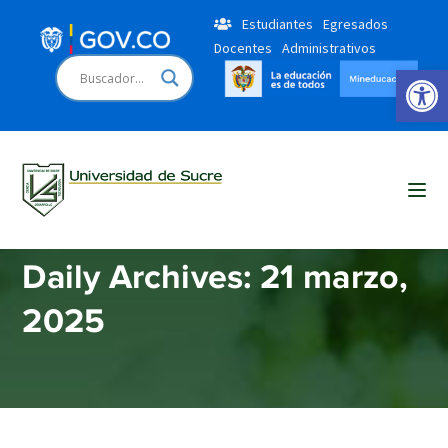
Estudiantes
Egresados
Docentes
Administrativos
Open 
Home
2025
marzo
21
Daily Archives: 21 marzo,
2025