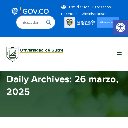
Estudiantes
Egresados
Docentes
Administrativos
Open 
Home
2025
marzo
26
Daily Archives: 26 marzo,
2025