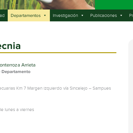
tad
Investigación
Publicaciones
P
Departamentos
ecnia
onterroza Arrieta
e Departamento
ecuarias Km 7 Margen izquierdo vía Sincelejo – Sampues
de lunes a viernes