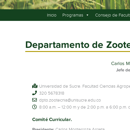
Inicio
Programas
Consejo de Facul
Departamento de Zoot
Carlos M
Jefe d
Universidad de Sucre. Facultad Ciencias Agrop
320 5678318
dpto.zootecnia@unisucre.edu.co
8:00 a.m. – 12:00 m y de 2:00 p.m. a 6:00 p.m. 
Comité Curricular.
Presidente:
Carlos Monterroza Arrieta