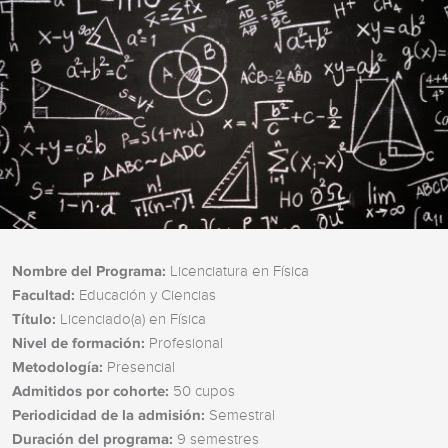
Nombre del Programa:
Licenciatura en Física
Facultad:
Educación y Ciencias
Título:
Licenciado(a) en Física
Nivel de formación:
Profesional
Metodología:
Presencial
Admitidos por cohorte:
50 cupos
Periodicidad de la admisión:
Semestral
Duración del programa:
9 semestres