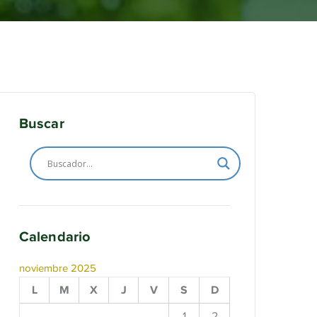
Buscar
Calendario
noviembre 2025
L
M
X
J
V
S
D
1
2