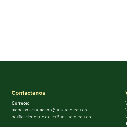
Contáctenos
Correos:
atencionalciudadano@unisucre.edu.co
notificacionesjudiciales@unisucre.edu.co