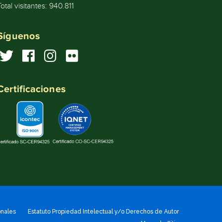
Total visitantes:
940.811
Síguenos
Certificaciones
onales
Estatuto Propiedad Intelectual y/o Derechos de Autor