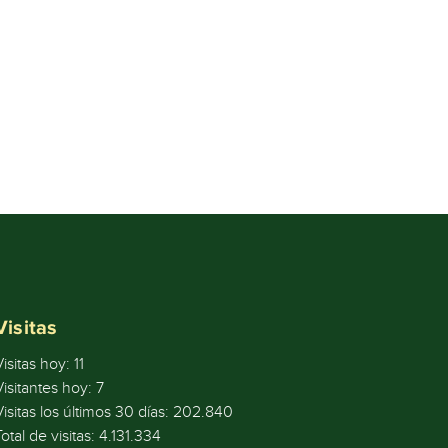
Visitas
Visitas hoy:
11
Visitantes hoy:
7
Visitas los últimos 30 días:
202.840
Total de visitas:
4.131.334