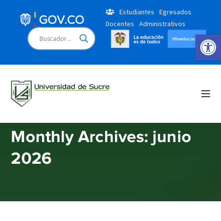
Estudiantes
Egresados
Docentes
Administrativos
Open 
Home
2026
junio
Monthly Archives: junio
2026