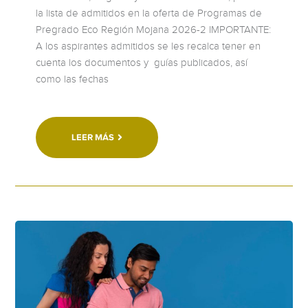
la lista de admitidos en la oferta de Programas de
Pregrado Eco Región Mojana 2026-2 IMPORTANTE:
A los aspirantes admitidos se les recalca tener en
cuenta los documentos y guías publicados, así
como las fechas
LEER MÁS