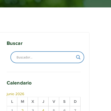
Buscar
Calendario
junio 2026
L
M
X
J
V
S
D
1
2
3
4
5
6
7